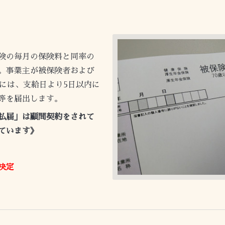
険の毎月の保険料と同率の
。事業主が被保険者および
には、支給日より
5
日以内に
等を届出します。
払届
」は
顧問契約をされて
ています》
決定