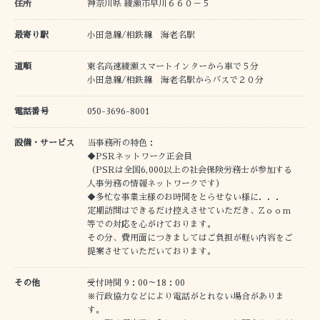
住所
神奈川県 綾瀬市早川６６０－５
最寄り駅
小田急線/相鉄線 海老名駅
道順
東名高速綾瀬スマートインターから車で５分
小田急線/相鉄線 海老名駅からバスで２０分
電話番号
050-3696-8001
設備・サービス
当事務所の特色：
◆PSRネットワーク正会員
（PSRは全国6,000以上の社会保険労務士が参加する
人事労務の情報ネットワークです）
◆多忙な事業主様のお時間をとらせない様に．．．
定期訪問はできるだけ控えさせていただき、Zｏｏｍ
等での対応を心がけております。
その分、費用面につきましてはご負担が軽い内容をご
提案させていただいております。
その他
受付時間 9：00～18：00
※行政協力などにより電話がとれない場合がありま
す。